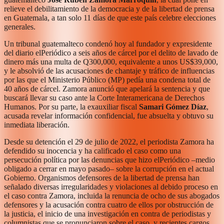
relieve el debilitamiento de la democracia y de la libertad de prensa
en Guatemala, a tan solo 11 días de que este país celebre elecciones
generales.
Un tribunal guatemalteco condenó hoy al fundador y expresidente
del diario elPeriódico a seis años de cárcel por el delito de lavado de
dinero más una multa de Q300,000, equivalente a unos US$39,000,
y le absolvió de las acusaciones de chantaje y tráfico de influencias
por las que el Ministerio Público (MP) pedía una condena total de
40 años de cárcel. Zamora anunció que apelará la sentencia y que
buscará llevar su caso ante la Corte Interamericana de Derechos
Humanos. Por su parte, la exauxiliar fiscal
Samari Gómez Díaz
,
acusada revelar información confidencial, fue absuelta y obtuvo su
inmediata liberación.
Desde su detención el 29 de julio de 2022, el periodista Zamora ha
defendido su inocencia y ha calificado el caso como una
persecución política por las denuncias que hizo elPeriódico –medio
obligado a cerrar en mayo pasado– sobre la corrupción en el actual
Gobierno. Organismos defensores de la libertad de prensa han
señalado diversas irregularidades y violaciones al debido proceso en
el caso contra Zamora, incluida la renuncia de ocho de sus abogados
defensores y la acusación contra cuatro de ellos por obstrucción de
la justicia, el inicio de una investigación en contra de periodistas y
columnistas que se pronunciaron sobre el caso, y recientes cargos