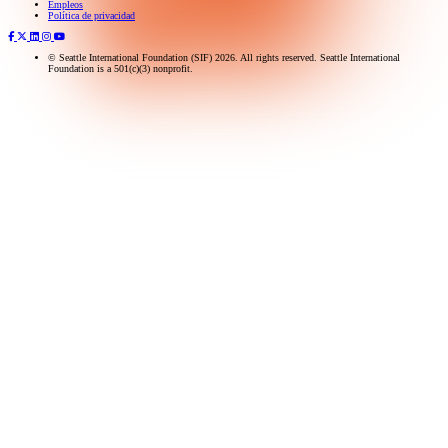
Suscríbase a nuestro boletín
Empleos
Política de privacidad
© Seattle International Foundation (SIF) 2026. All rights reserved. Seattle International
Foundation is a 501(c)(3) nonprofit.