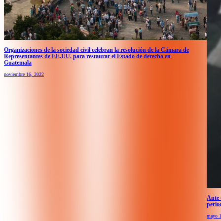
Organizaciones de la sociedad civil celebran la resolución de la Cámara de
Representantes de EE.UU. para restaurar el Estado de derecho en
Guatemala
noviembre 16, 2022
Ante 
perio
mayo 1