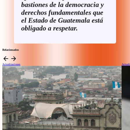
bastiones de la democracia y
derechos fundamentales que
el Estado de Guatemala está
obligado a respetar.
Relacionados
arrow_back
arrow_forward
Actualizaciones
Actuali