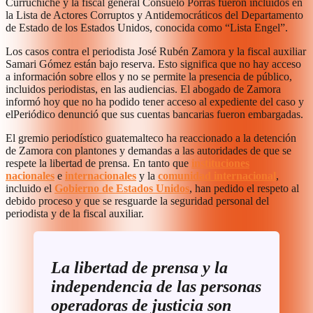
Curruchiche y la fiscal general Consuelo Porras fueron incluidos en
la Lista de Actores Corruptos y Antidemocráticos del Departamento
de Estado de los Estados Unidos, conocida como “Lista Engel”.
Los casos contra el periodista José Rubén Zamora y la fiscal auxiliar
Samari Gómez están bajo reserva. Esto significa que no hay acceso
a información sobre ellos y no se permite la presencia de público,
incluidos periodistas, en las audiencias. El abogado de Zamora
informó hoy que no ha podido tener acceso al expediente del caso y
elPeriódico denunció que sus cuentas bancarias fueron embargadas.
El gremio periodístico guatemalteco ha reaccionado a la detención
de Zamora con plantones y demandas a las autoridades de que se
respete la libertad de prensa. En tanto que
instituciones
nacionales
e
internacionales
y la
comunidad internacional
,
incluido el
Gobierno de Estados Unidos
, han pedido el respeto al
debido proceso y que se resguarde la seguridad personal del
periodista y de la fiscal auxiliar.
La libertad de prensa y la
independencia de las personas
operadoras de justicia son