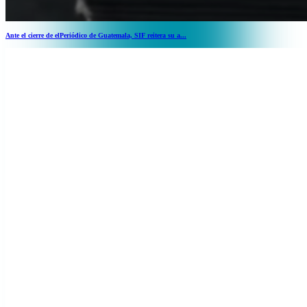
Ante el cierre de elPeriódico de Guatemala, SIF reitera su a...