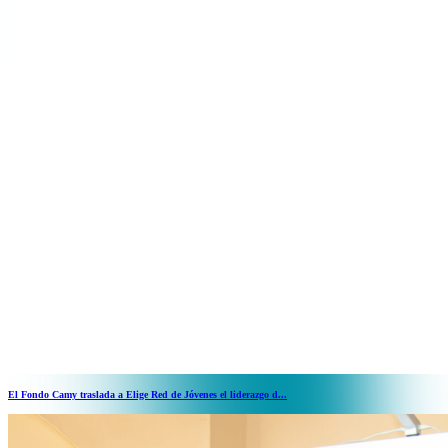
El Fondo Camy traslada a Elige Red de Jóvenes el liderazgo d...