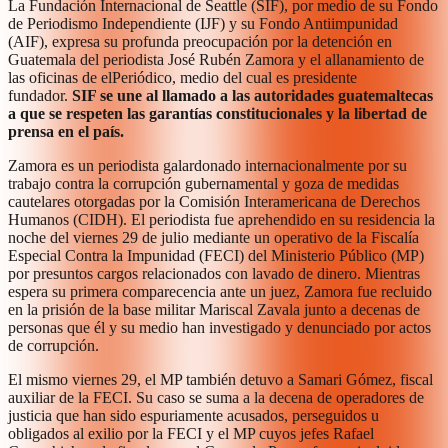
La Fundación Internacional de Seattle (SIF), por medio de su Fondo
de Periodismo Independiente (IJF) y su Fondo Antiimpunidad
(AIF), expresa su profunda preocupación por la detención en
Guatemala del periodista José Rubén Zamora y el allanamiento de
las oficinas de elPeriódico, medio del cual es presidente
fundador.
SIF se une al llamado a las autoridades guatemaltecas
a que se respeten las garantías constitucionales y la libertad de
prensa en el país.
Zamora es un periodista galardonado internacionalmente por su
trabajo contra la corrupción gubernamental y goza de medidas
cautelares otorgadas por la Comisión Interamericana de Derechos
Humanos (CIDH). El periodista fue aprehendido en su residencia la
noche del viernes 29 de julio mediante un operativo de la Fiscalía
Especial Contra la Impunidad (FECI) del Ministerio Público (MP)
por presuntos cargos relacionados con lavado de dinero. Mientras
espera su primera comparecencia ante un juez, Zamora fue recluido
en la prisión de la base militar Mariscal Zavala junto a decenas de
personas que él y su medio han investigado y denunciado por actos
de corrupción.
El mismo viernes 29, el MP también detuvo a Samari Gómez, fiscal
auxiliar de la FECI. Su caso se suma a la decena de operadores de
justicia que han sido espuriamente acusados, perseguidos u
obligados al exilio por la FECI y el MP cuyos jefes Rafael